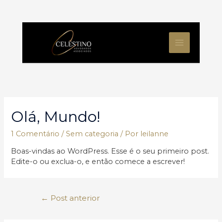
Ir
para
o
MAIN
conteúdo
MENU
Olá, Mundo!
1 Comentário
/
Sem categoria
/ Por
leilanne
Boas-vindas ao WordPress. Esse é o seu primeiro post.
Edite-o ou exclua-o, e então comece a escrever!
Navegação
←
Post anterior
de
Post